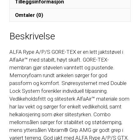
Tilleggsinformasjon
Omtaler (0)
Beskrivelse
ALFA Rype A/P/S GORE-TEX er en lett jaktstøvel i
AlfaAir™ med stabilt, høyt skaft. GORE-TEX-
membran gjør støvelen vanntett og pustende.
Memoryfoam rundt ankelen sørger for god
passform og komfort. Snøresystemet med Double
Lock System forenkler individuell tilpasning.
Vedlikeholdsfritt og slitesterk AlfaAir™ materiale som
har lav vekt og sørger for enkelt vedlikehold, samt
helkalosjering som øker slitestyrken. Combo
mellomsålen sørger for stabilitet og støtdemping,
mens yttersålen Vibram® Grip AMG gir godt grep i
variert terreng. God jakt med ALFA Rype A/P/S GTX.