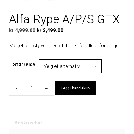
Alfa Rype A/P/S GTX
Opprinnelig
Nåværende
kr
4,999.00
kr
2,499.00
pris
pris
var:
er:
Meget lett støvel med stabilitet for alle utfordringer.
kr 4,999.00.
kr 2,499.00.
Størrelse
-
+
Legg i handlekurv
Alfa
Rype
A/P/S
GTX
antall
Beskrivelse