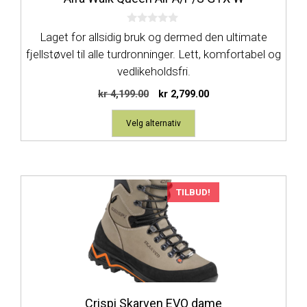
velges
på
0
produktsiden
Laget for allsidig bruk og dermed den ultimate
a
v
fjellstøvel til alle turdronninger. Lett, komfortabel og
5
vedlikeholdsfri.
Opprinnelig
Nåværende
kr
4,199.00
kr
2,799.00
pris
pris
var:
er:
Velg alternativ
kr 4,199.00.
kr 2,799.00.
TILBUD!
Crispi Skarven EVO dame