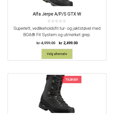
Alternativene
kan
Alfa Jerpe A/P/S GTX W
velges
på
0
produktsiden
Superlett, vedlikeholdsfri tur- og jaktstøvel med
a
v
BOA® Fit System og utmerket grep.
5
Opprinnelig
Nåværende
kr
4,999.00
kr
2,499.00
pris
pris
var:
er:
Velg alternativ
kr 4,999.00.
kr 2,499.00.
Dette
TILBUD!
produktet
har
flere
varianter.
Alternativene