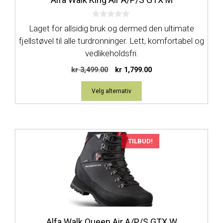
velges
på
0
produktsiden
Laget for allsidig bruk og dermed den ultimate
a
v
fjellstøvel til alle turdronninger. Lett, komfortabel og
5
vedlikeholdsfri.
Opprinnelig
Nåværende
kr
3,499.00
kr
1,799.00
pris
pris
var:
er:
Velg alternativ
kr 3,499.00.
kr 1,799.00.
Dette
TILBUD!
produktet
har
flere
varianter.
Alternativene
kan
Alfa Walk Queen Air A/P/S GTX W