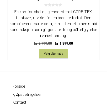
på
0
produktsiden
En komfortabel og gjennomtenkt GORE-TEX-
a
v
turstøvel, utviklet for en bredere forfot. Den
5
kombinerer smarte detaljer med en lett, men stabil
konstruksjon som gir god støtte og pålitelig ytelse
i variert terreng.
Opprinnelig
Nåværende
kr
3,799.00
kr
1,899.00
pris
pris
var:
er:
Velg alternativ
kr 3,799.00.
kr 1,899.00.
Forside
Kjøpsbetingelser
Kontakt