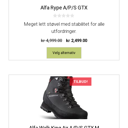
kan
Alfa Rype A/P/S GTX
velges
på
0
produktsiden
Meget lett støvel med stabilitet for alle
a
v
utfordringer.
5
Opprinnelig
Nåværende
kr
4,999.00
kr
2,499.00
pris
pris
var:
er:
Velg alternativ
kr 4,999.00.
kr 2,499.00.
Dette
TILBUD!
produktet
har
flere
varianter.
Alternativene
kan
Alfa Walk King Air A/P/S GTX M