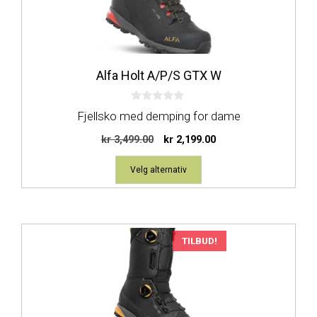
flere
varianter.
Alternativene
kan
Alfa Holt A/P/S GTX W
velges
på
0
produktsiden
Fjellsko med demping for dame
a
v
Opprinnelig
Nåværende
kr
3,499.00
kr
2,199.00
5
pris
pris
var:
er:
Velg alternativ
kr 3,499.00.
kr 2,199.00.
Dette
TILBUD!
produktet
har
flere
varianter.