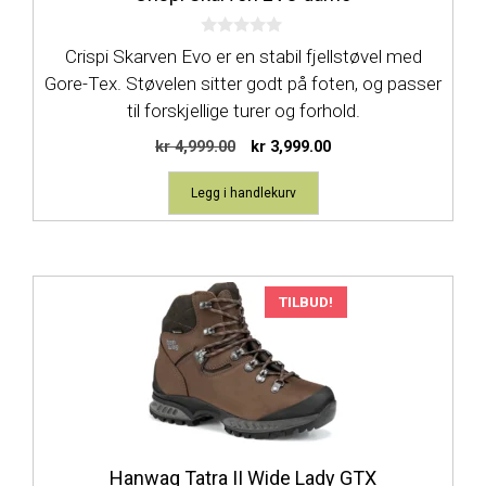
0
Crispi Skarven Evo er en stabil fjellstøvel med
a
v
Gore-Tex. Støvelen sitter godt på foten, og passer
5
til forskjellige turer og forhold.
Opprinnelig
Nåværende
kr
4,999.00
kr
3,999.00
pris
pris
var:
er:
Legg i handlekurv
kr 4,999.00.
kr 3,999.00.
Dette
TILBUD!
produktet
har
flere
varianter.
Alternativene
kan
Hanwag Tatra II Wide Lady GTX
velges