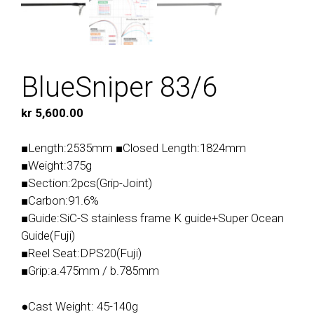
BlueSniper 83/6
kr
5,600.00
■Length:2535mm ■Closed Length:1824mm
■Weight:375g
■Section:2pcs(Grip-Joint)
■Carbon:91.6%
■Guide:SiC-S stainless frame K guide+Super Ocean
Guide(Fuji)
■Reel Seat:DPS20(Fuji)
■Grip:a.475mm / b.785mm
●Cast Weight: 45-140g