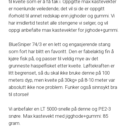
til kveite som er å få tak i. Oppgitte max kastevekter
er noenlunde veiledende; det vil si de er oppgitt
iforhold til annet redskap enn jighoder og gummi. Vi
har imidlertid testet alle stengene vi selger, og vil
oppgi anbefalte max kastevekter for jighode+gummi.
BlueSniper 74/3 er en lett og engasjerende stang
som fort har blitt en favoritt. Den er fabelaktig fin å
kjøre fisk på, og passer til veldig mye av det
grunneste haspelfisket etter kveite. Løftekraften er
litt begrenset, så du skal ikke bruke denne på 100
meters dyp, men kveite på 30kg+ på 8-10 meter var
absolutt ikke noe problem. Funker også sinnsykt bra
til storsei!
Vi anbefaler en LT 5000-snelle på denne og PE2-3
snøre. Max kastevekt med jigghode+gummi: 85
gram.