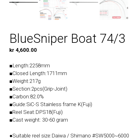
BlueSniper Boat 74/3
kr
4,600.00
■Length:2258mm
■Closed Length:1711mm
■Weight:217g
■Section:2pcs(Grip-Joint)
■Carbon:82.0%
■Guide:SiC-S Stainless frame K(Fuji)
■Reel Seat:DPS18(Fuji)
■Cast weight: 30-60 gram
●Suitable reel size:Daiwa / Shimano #SW5000~6000