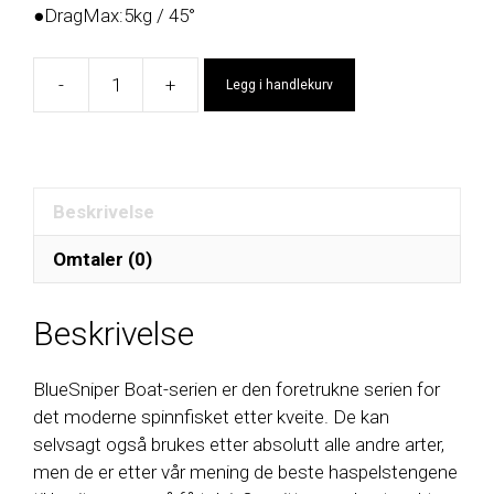
●DragMax:5kg / 45°
-
+
Legg i handlekurv
BlueSniper
Boat
74/3
antall
Beskrivelse
Omtaler (0)
Beskrivelse
BlueSniper Boat-serien er den foretrukne serien for
det moderne spinnfisket etter kveite. De kan
selvsagt også brukes etter absolutt alle andre arter,
men de er etter vår mening de beste haspelstengene