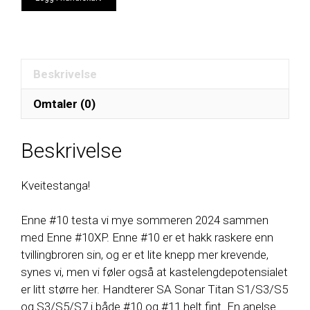
811/10
antall
Beskrivelse
Omtaler (0)
Beskrivelse
Kveitestanga!
Enne #10 testa vi mye sommeren 2024 sammen
med Enne #10XP. Enne #10 er et hakk raskere enn
tvillingbroren sin, og er et lite knepp mer krevende,
synes vi, men vi føler også at kastelengdepotensialet
er litt større her. Handterer SA Sonar Titan S1/S3/S5
og S3/S5/S7 i både #10 og #11 helt fint. En anelse