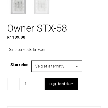
Owner STX-58
kr
189.00
Den sterkeste kroken…!
Størrelse
-
+
Legg i handlekurv
Owner
STX-
58
antall