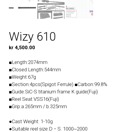
Wizy 610
kr
4,500.00
■Length:2074mm
■Closed Length:544mm
■Weight:67g
■Section:4pcs(Spigot Ferrule) ■Carbon:99.8%
■Guide:SiC-S titanium frame K guide(Fuji)
■Reel Seat:VSS16(Fuji)
■Grip:a.265mm / b.325mm
●Cast Weight: 1-10g
●Suitable reel size:D・S: 1000~2000