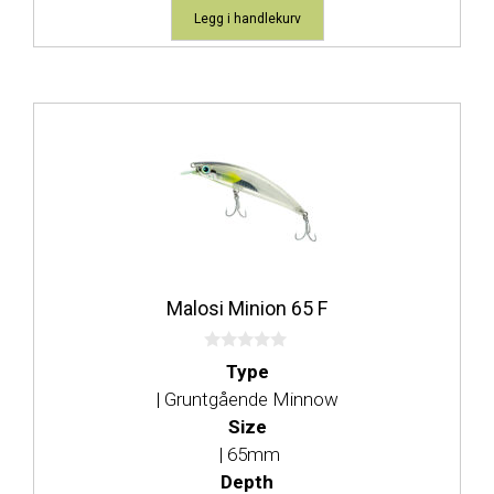
Legg i handlekurv
Dette
produktet
har
flere
varianter.
Alternativene
kan
Malosi Minion 65 F
velges
på
0
produktsiden
Type
a
v
| Gruntgående Minnow
5
Size
| 65mm
Depth