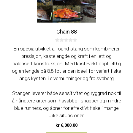
Chain 88
0
En spesialutviklet allround-stang som kombinerer
a
v
presisjon, kastelengde og kraft i en lett og
5
balansert konstruksjon. Med kastevekt opptil 40 g
og en lengde på 8,8 fot er den ideell for variert fiske
langs kysten, i elvemunninger og fra svaberg.
Stangen leverer både sensitivitet og ryggrad nok til
å håndtere arter som havabbor, snapper og mindre
blue-runners, og åpner for effektivt fiske i mange
ulike situasjoner.
kr
6,000.00