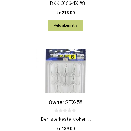
| BKK 6066-4X #8
kr
215.00
Velg alternativ
Dette
produktet
har
flere
varianter.
Alternativene
kan
Owner STX-58
velges
på
0
produktsiden
Den sterkeste kroken…!
a
v
kr
189.00
5