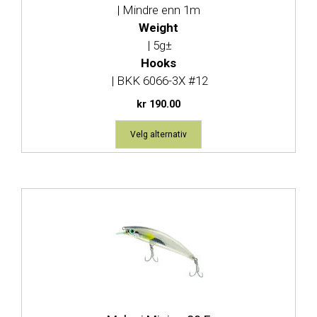
| Mindre enn 1m
Weight
| 5g±
Hooks
| BKK 6066-3X #12
kr
190.00
Velg alternativ
Dette
produktet
har
flere
varianter.
Alternativene
kan