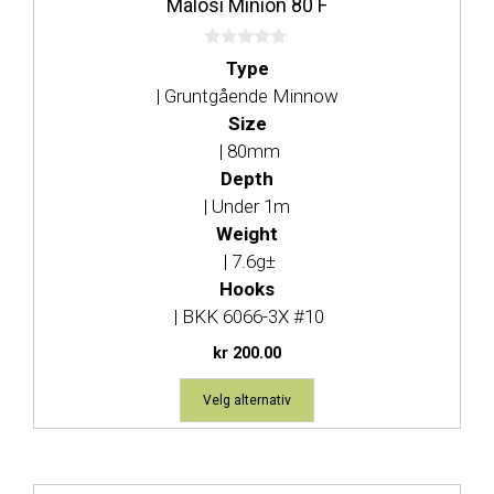
Malosi Minion 80 F
velges
på
0
produktsiden
Type
a
v
| Gruntgående Minnow
5
Size
| 80mm
Depth
| Under 1m
Weight
| 7.6g±
Hooks
| BKK 6066-3X #10
kr
200.00
Velg alternativ