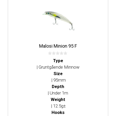
Dette
produktet
har
flere
varianter.
Alternativene
kan
Malosi Minion 95 F
velges
på
0
produktsiden
Type
a
v
| Gruntgående Minnow
5
Size
| 95mm
Depth
| Under 1m
Weight
| 12.5g±
Hooks